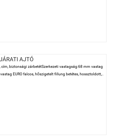
JÁRATI AJTÓ
s, cím, biztonsági zárbetétSzerkezeti vastagság:68 mm vastag
astag EURO falcos, hőszigetelt fillung betétes, hossztoldott,..