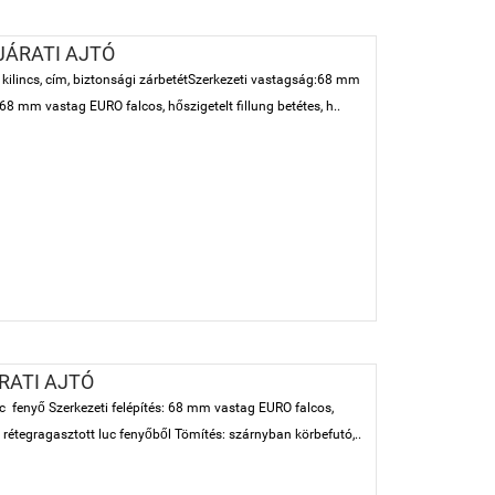
JÁRATI AJTÓ
kilincs, cím, biztonsági zárbetétSzerkezeti vastagság:68 mm
68 mm vastag EURO falcos, hőszigetelt fillung betétes, h..
RATI AJTÓ
 fenyő Szerkezeti felépítés: 68 mm vastag EURO falcos,
t, rétegragasztott luc fenyőből Tömítés: szárnyban körbefutó,..