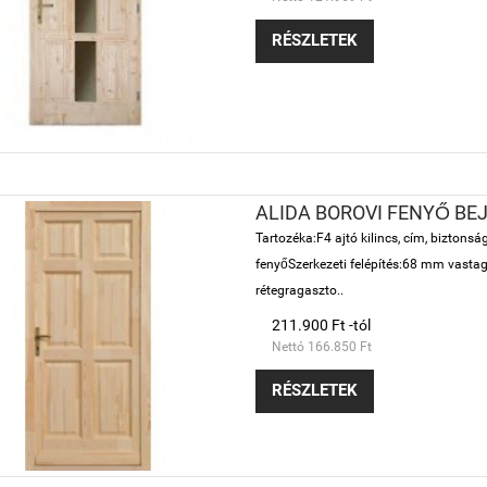
RÉSZLETEK
ALIDA BOROVI FENYŐ BE
Tartozéka:F4 ajtó kilincs, cím, bizton
fenyőSzerkezeti felépítés:68 mm vastag 
rétegragaszto..
211.900 Ft -tól
Nettó 166.850 Ft
RÉSZLETEK