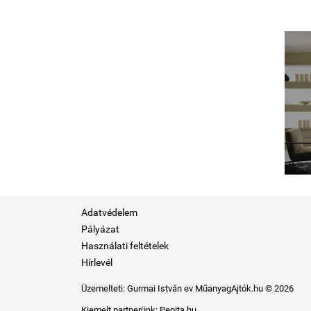
Adatvédelem
Pályázat
Használati feltételek
Hírlevél
Üzemelteti:
Gurmai István ev
MűanyagAjtók.hu © 2026
Kiemelt partnerünk:
Pepita.hu