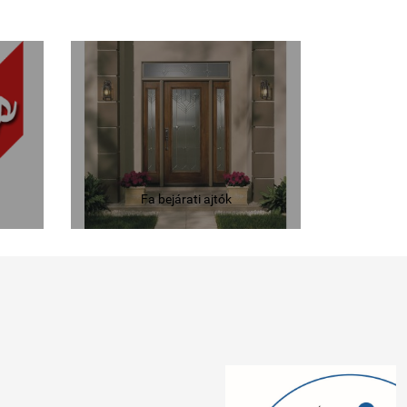
Fa bejárati ajtók