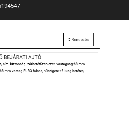
5194547
Rendezés
Ő BEJÁRATI AJTÓ
s, cím, biztonsági zárbetétSzerkezeti vastagság:68 mm
:68 mm vastag EURO falcos, hőszigetelt fillung betétes,