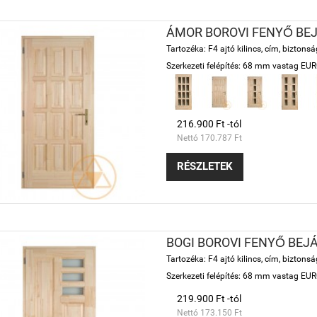
ÁMOR BOROVI FENYŐ BEJ
Tartozéka: F4 ajtó kilincs, cím, bizton
Szerkezeti felépítés: 68 mm vastag EURO 
216.900 Ft -tól
Nettó 170.787 Ft
RÉSZLETEK
BOGI BOROVI FENYŐ BEJ
Tartozéka: F4 ajtó kilincs, cím, bizton
Szerkezeti felépítés: 68 mm vastag EURO 
219.900 Ft -tól
Nettó 173.150 Ft