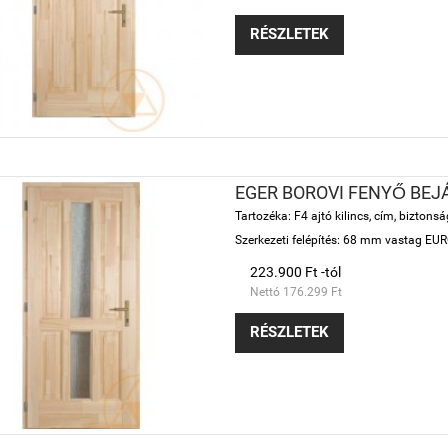
RÉSZLETEK
EGER BOROVI FENYŐ BEJ
Tartozéka: F4 ajtó kilincs, cím, bizton
Szerkezeti felépítés: 68 mm vastag EURO 
223.900 Ft -tól
Nettó 176.299 Ft
RÉSZLETEK