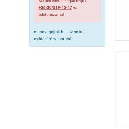
Kérdés esetén kérjük hívja a
+36-30/519-45-47
-os
telefonszámot!
muanyagajtok.hu - az online
nyílászáró webáruház!