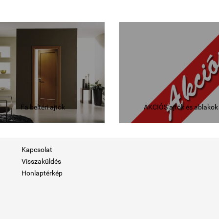
Fa beltéri ajtók
AKCIÓS ajtók és ablakok
Kapcsolat
Visszaküldés
Honlaptérkép