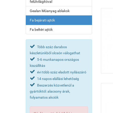
felülvilágítóval
Gealan Műanyag ablakok
Fa bejárati ajtók
Fa beltéri ajtók
Több száz darabos
készletünkből olcsón válogathat
5-6 munkanapos országos
kiszállítás
évi több száz eladott nyílászáró
14 napos elállási lehetőség
Beszerzés közvetlenül a
gyártóktól: alacsony árak,
folyamatos akciók