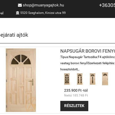
+3630
shop@muanyagajtok.hu
vel
5520 Szeghalom, Kinizsi utca 99
ejárati ajtók
NAPSUGÁR BOROVI FENY
Típus:Napsugár Tartozéka:F4 ajtókilinc
vastag borovi fenyőSzerkezeti felépítés
hossztoldott,..
235.900 Ft -tól
Nettó 185.748 Ft
RÉSZLETEK