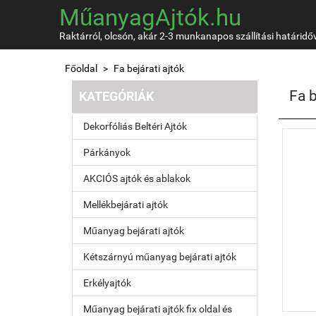
MűanyagAjtók.hu
Raktárról, olcsón, akár 2-3 munkanapos szállítási határidő
Főoldal
Fa bejárati ajtók
Fa b
KATEGÓRIÁK
Dekorfóliás Beltéri Ajtók
Párkányok
AKCIÓS ajtók és ablakok
Mellékbejárati ajtók
Műanyag bejárati ajtók
Kétszárnyú műanyag bejárati ajtók
Erkélyajtók
Műanyag bejárati ajtók fix oldal és