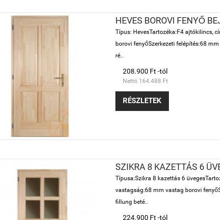
HEVES BOROVI FENYŐ BE
Típus: HevesTartozéka:F4 ajtókilincs, 
borovi fenyőSzerkezeti felépítés:68 mm 
ré..
208.900 Ft -tól
Nettó 164.488 Ft
RÉSZLETEK
SZIKRA 8 KAZETTÁS 6 Ü
Típusa:Szikra 8 kazettás 6 üvegesTartoz
vastagság:68 mm vastag borovi fenyőSz
fillung beté..
224.900 Ft -tól