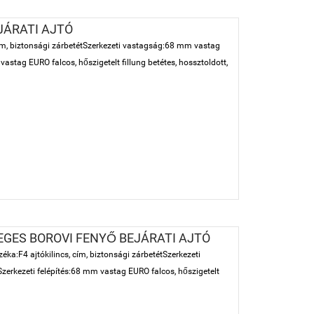
JÁRATI AJTÓ
cím, biztonsági zárbetétSzerkezeti vastagság:68 mm vastag
vastag EURO falcos, hőszigetelt fillung betétes, hossztoldott,
VEGES BOROVI FENYŐ BEJÁRATI AJTÓ
éka:F4 ajtókilincs, cím, biztonsági zárbetétSzerkezeti
erkezeti felépítés:68 mm vastag EURO falcos, hőszigetelt