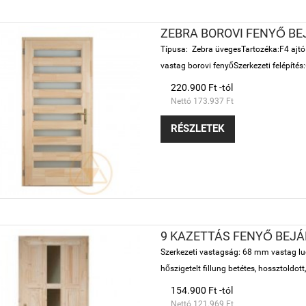
ZEBRA BOROVI FENYŐ BE
Típusa: Zebra üvegesTartozéka:F4 ajtó 
vastag borovi fenyőSzerkezeti felépítés:
220.900 Ft -tól
Nettó 173.937 Ft
RÉSZLETEK
9 KAZETTÁS FENYŐ BEJÁ
Szerkezeti vastagság: 68 mm vastag luc
hőszigetelt fillung betétes, hossztoldot
154.900 Ft -tól
Nettó 121.969 Ft