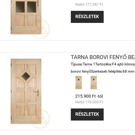
Nettó 177.087 Ft
RÉSZLETEK
TARNA BOROVI FENYŐ BE
Típusa:Tarna 1Tartozéka:F4 ajtó kilinc
borovi fenyőSzerkezeti felépítés:68 mm v
215.900 Ft -tól
Nettó 170.000 Ft
RÉSZLETEK