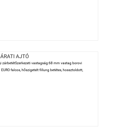
JÁRATI AJTÓ
sági zárbetétSzerkezeti vastagság:68 mm vastag borovi
EURO falcos, hőszigetelt fillung betétes, hossztoldott,