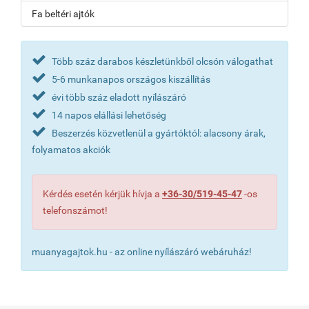
Fa beltéri ajtók
Több száz darabos készletünkből olcsón válogathat
5-6 munkanapos országos kiszállítás
évi több száz eladott nyílászáró
14 napos elállási lehetőség
Beszerzés közvetlenül a gyártóktól: alacsony árak,
folyamatos akciók
Kérdés esetén kérjük hívja a
+36-30/519-45-47
-os
telefonszámot!
muanyagajtok.hu - az online nyílászáró webáruház!