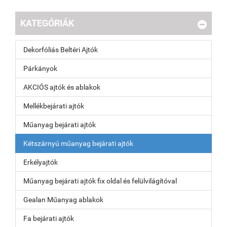
KATEGÓRIÁK
Dekorfóliás Beltéri Ajtók
Párkányok
AKCIÓS ajtók és ablakok
Mellékbejárati ajtók
Műanyag bejárati ajtók
Kétszárnyú műanyag bejárati ajtók
Erkélyajtók
Műanyag bejárati ajtók fix oldal és felülvilágítóval
Gealan Műanyag ablakok
Fa bejárati ajtók