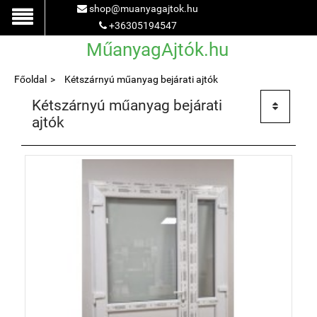
shop@muanyagajtok.hu
+36305194547
MűanyagAjtók.hu
Főoldal
Kétszárnyú műanyag bejárati ajtók
Kétszárnyú műanyag bejárati
ajtók