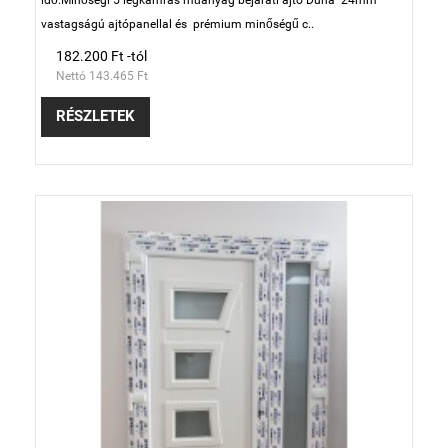
idő.Minőségi 5 légkamrás műanyag bejárati ajtó Duna 24mm
vastagságú ajtópanellal és prémium minőségű c..
182.200 Ft -tól
Nettó 143.465 Ft
RÉSZLETEK