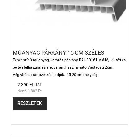
MŰANYAG PÁRKÁNY 15 CM SZÉLES
Fehér színű műanyag, kamrás párkány, RAL 9016 UV álló, kültéri és
beltéri felhasználásra egyaránt használható Vastagág 2cm.
Végzárókat tartozékként adjuk. 15-20 cm mélység..
2.390 Ft -tól
Nettó 1.882 Ft
RÉSZLETEK