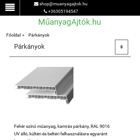
shop@muanyagajtok.hu
+36305194547
MűanyagAjtók.hu
Főoldal
Párkányok
Párkányok
Fehér színű műanyag, kamrás párkány, RAL 9016
UV álló, kültéri és beltéri felhasználásra egyaránt