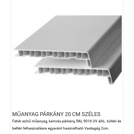
MŰANYAG PÁRKÁNY 20 CM SZÉLES
Fehér színű műanyag, kamrás párkány, RAL 9016 UV álló, kültéri és
beltéri felhasználásra egyaránt használható Vastagág 2cm.