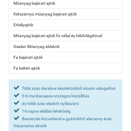
Műanyag bejárati ajtók
Kétszárnyú műanyag bejárati ajtók
Erkélyajtók
Műanyag bejárati ajtók fix oldal és felülvilágítóval
Gealan Műanyag ablakok
Fa bejárati ajtók
Fa beltéri ajtók
Több száz darabos készletünkből olcsón válogathat
5-6 munkanapos országos kiszállítás
évi több száz eladott nyílászáró
14 napos elállási lehetőség
Beszerzés közvetlenül a gyártóktól: alacsony árak,
folyamatos akciók