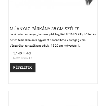
MŰANYAG PÁRKÁNY 35 CM SZÉLES
Fehér színű műanyag, kamrás párkány, RAL 9016 UV álló, kültéri és
beltéri felhasználásra egyaránt használható Vastagág 2cm.
Végzárókat tartozékként adjuk. 15-20 cm mélységig 1..
5.140 Ft -tól
Nettó 4.047 Ft
RÉSZLETEK