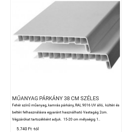
MŰANYAG PÁRKÁNY 38 CM SZÉLES
Fehér színű műanyag, kamrás párkány, RAL 9016 UV álló, kültéri és
beltéri felhasználásra egyaránt használható Vastagág 2cm.
Végzárókat tartozékként adjuk. 15-20 cm mélységig 1..
5.740 Ft -tól