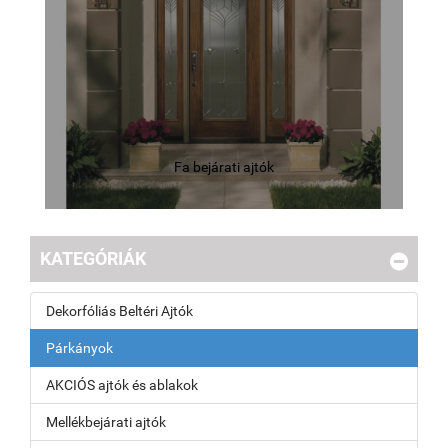
Fa bejárati ajtók
KATEGÓRIÁK
Dekorfóliás Beltéri Ajtók
Párkányok
AKCIÓS ajtók és ablakok
Mellékbejárati ajtók