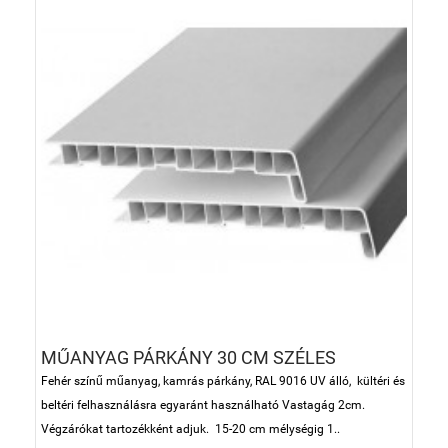
MŰANYAG PÁRKÁNY 30 CM SZÉLES
Fehér színű műanyag, kamrás párkány, RAL 9016 UV álló, kültéri és
beltéri felhasználásra egyaránt használható Vastagág 2cm.
Végzárókat tartozékként adjuk. 15-20 cm mélységig 1..