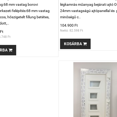
ág:68 mm vastag borovi
légkamrás műanyag bejárati ajtó 
rkezeti felépítés:68 mm vastag
24mm vastagságú ajtópanellal és
os, hőszigetelt fillung betétes,
minőségű c..
ott,..
104.900 Ft
Nettó: 82.598 Ft
Ft
5.748 Ft
KOSÁRBA
RBA