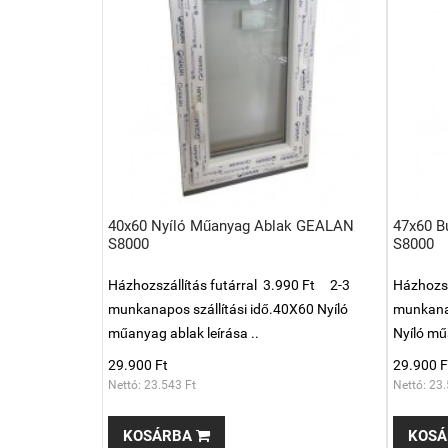
40x60 Nyíló Műanyag Ablak GEALAN
47x60 B
S8000
S8000
Házhozszállítás futárral 3.990 Ft 2-3
Házhozsz
munkanapos szállítási idő.40X60 Nyíló
munkanap
műanyag ablak leírása ..
Nyíló mű
29.900 Ft
29.900 F
Nettó: 23.543 Ft
Nettó: 23.
KOSÁRBA
KOSÁ