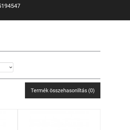
5194547
Termék összehasonlítás (0)