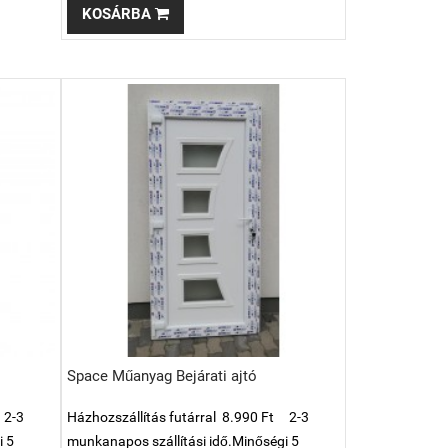
KOSÁRBA
Space Műanyag Bejárati ajtó
 2-3
Házhozszállítás futárral 8.990 Ft 2-3
i 5
munkanapos szállítási idő.Minőségi 5