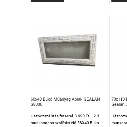
60x40 Bukó Műanyag Ablak GEALAN
70x110 
S8000
Gealan 
Házhozszállítás futárral 3.990 Ft 2-3
Házhozsz
munkanapos szállítási idő.58X40 Bukó
munkanap