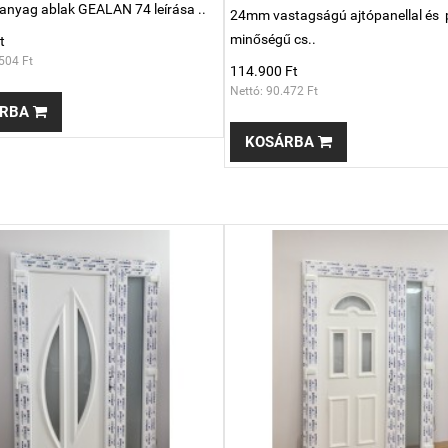
anyag ablak GEALAN 74 leírása ..
24mm vastagságú ajtópanellal és
minőségű cs..
t
504 Ft
114.900 Ft
Nettó: 90.472 Ft
RBA
KOSÁRBA