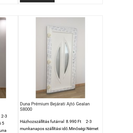
Duna Prémium Bejárati Ajtó Gealan
S8000
 2-3
Házhozszállítás futárral 8.990 Ft 2-3
i 5
munkanapos szállítási idő.Minőségi Német
Duna