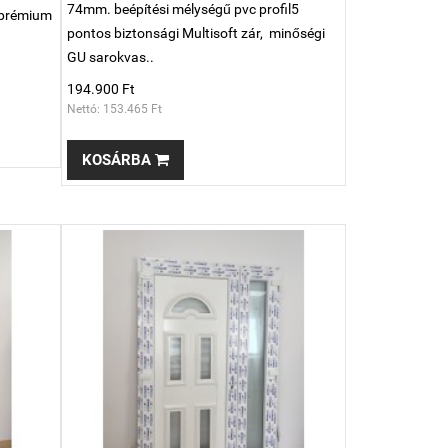
74mm. beépítési mélységű pvc profil5
 prémium
pontos biztonsági Multisoft zár, minőségi
GU sarokvas..
194.900 Ft
Nettó: 153.465 Ft
KOSÁRBA