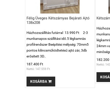
Félig Üveges Kétszárnyas Bejárati Ajtó
Kétszár
138x208
Házhozsz
Házhozszállítás futárral 13.990 Ft 2-3
munkanap
munkanapos szállítási idő.5 légkamrás
légkamrá
profilrendszer Beépítési mélység: 70mm5
24mm va
pontos kilincsműködtetésű ajtó zár, 3db
minőségű
erősített 3D..
182.200 
187.400 Ft
Nettó: 14
Nettó: 147.559 Ft
KOSÁ
KOSÁRBA