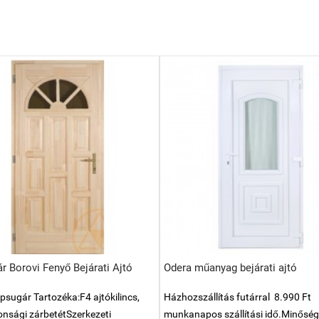
r Borovi Fenyő Bejárati Ajtó
Odera műanyag bejárati ajtó
psugár Tartozéka:F4 ajtókilincs,
Házhozszállítás futárral 8.990 Ft
tonsági zárbetétSzerkezeti
munkanapos szállítási idő.Minőség