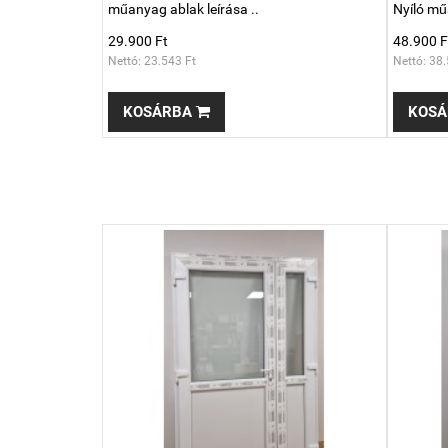
műanyag ablak leírása ..
Nyíló mű
29.900 Ft
48.900 F
Nettó: 23.543 Ft
Nettó: 38.
KOSÁRBA
KOSÁ