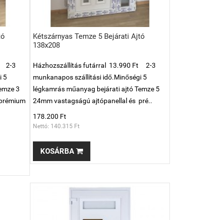
tó
Kétszárnyas Temze 5 Bejárati Ajtó
138x208
t 2-3
Házhozszállítás futárral 13.990 Ft 2-3
i 5
munkanapos szállítási idő.Minőségi 5
Temze 3
légkamrás műanyag bejárati ajtó Temze 5
 prémium
24mm vastagságú ajtópanellal és pré..
178.200 Ft
Nettó: 140.315 Ft
KOSÁRBA