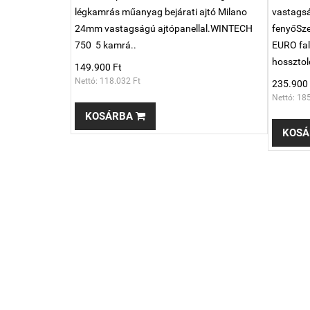
légkamrás műanyag bejárati ajtó Milano
vastags
24mm vastagságú ajtópanellal.WINTECH
fenyőSze
750 5 kamrá..
EURO falc
hossztold
149.900 Ft
Nettó: 118.032 Ft
235.900 
Nettó: 18
KOSÁRBA
KOSÁ