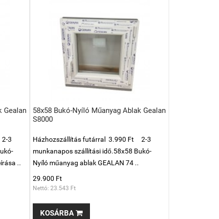
k Gealan
58x58 Bukó-Nyíló Műanyag Ablak Gealan
S8000
 2-3
Házhozszállítás futárral 3.990 Ft 2-3
Bukó-
munkanapos szállítási idő.58x58 Bukó-
rása ..
Nyíló műanyag ablak GEALAN 74 ..
29.900 Ft
Nettó: 23.543 Ft
KOSÁRBA