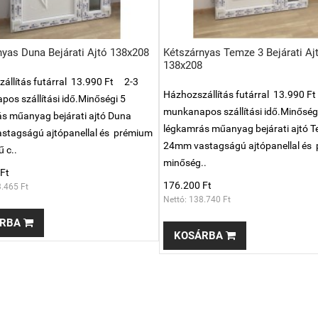
nyas Duna Bejárati Ajtó 138x208
Kétszárnyas Temze 3 Bejárati Aj
138x208
állítás futárral 13.990 Ft 2-3
Házhozszállítás futárral 13.990 F
os szállítási idő.Minőségi 5
munkanapos szállítási idő.Minőség
s műanyag bejárati ajtó Duna
légkamrás műanyag bejárati ajtó 
stagságú ajtópanellal és prémium
24mm vastagságú ajtópanellal és
 c..
minőség..
Ft
176.200 Ft
3.465 Ft
Nettó: 138.740 Ft
RBA
KOSÁRBA