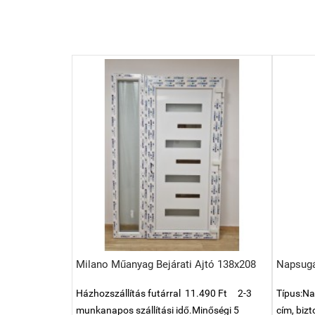
Milano Műanyag Bejárati Ajtó 138x208
Napsugá
Házhozszállítás futárral 11.490 Ft 2-3
Típus:Na
munkanapos szállítási idő.Minőségi 5
cím, biz