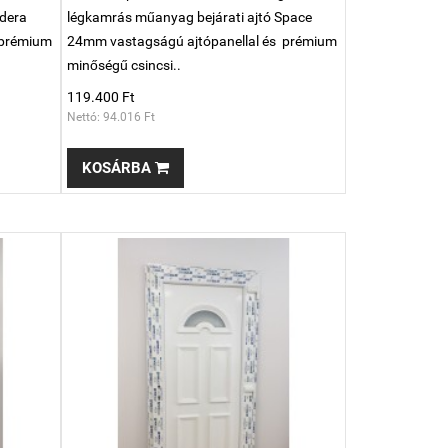
Odera
légkamrás műanyag bejárati ajtó Space
 prémium
24mm vastagságú ajtópanellal és prémium
minőségű csincsi..
119.400 Ft
Nettó: 94.016 Ft
KOSÁRBA