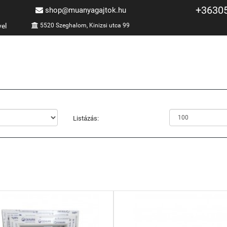
+3630
shop@muanyagajtok.hu
vel
5520 Szeghalom, Kinizsi utca 99
Listázás: