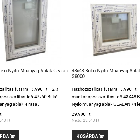
ukó-Nyíló Műanyag Ablak Gealan
48x48 Bukó-Nyíló Műanyag Abla
S8000
állítás futárral 3.990 Ft 2-3
Házhozszállítás futárral 3.990 Ft
os szállítási idő.47x60 Bukó-
munkanapos szállítási idő.48X48 
anyag ablak leírása ..
Nyíló műanyag ablak GEALAN 74 leí
t
29.900 Ft
543 Ft
Nettó: 23.543 Ft
RBA
KOSÁRBA