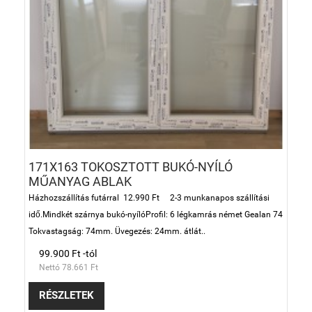
171X163 TOKOSZTOTT BUKÓ-NYÍLÓ
MŰANYAG ABLAK
Házhozszállítás futárral 12.990 Ft 2-3 munkanapos szállítási
idő.Mindkét szárnya bukó-nyílóProfil: 6 légkamrás német Gealan 74
Tokvastagság: 74mm. Üvegezés: 24mm. átlát..
99.900 Ft -tól
Nettó 78.661 Ft
RÉSZLETEK