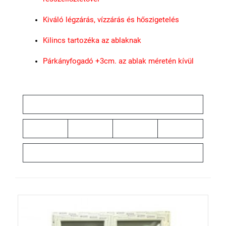
Kiváló légzárás, vízzárás és hőszigetelés
Kilincs tartozéka az ablaknak
Párkányfogadó +3cm. az ablak méretén kívül