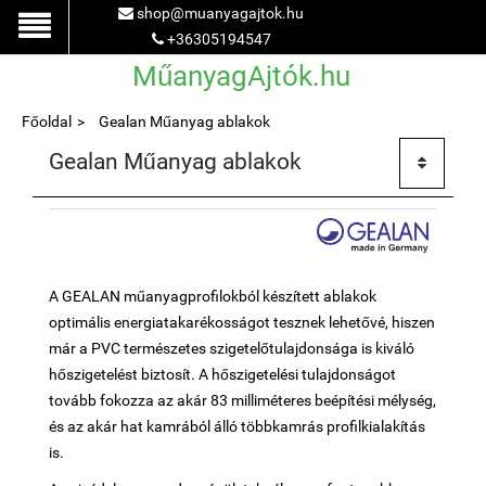
shop@muanyagajtok.hu
+36305194547
MűanyagAjtók.hu
Főoldal
Gealan Műanyag ablakok
Gealan Műanyag ablakok
A GEALAN műanyagprofilokból készített ablakok
optimális energiatakarékosságot tesznek lehetővé, hiszen
már a PVC természetes szigetelőtulajdonsága is kiváló
hőszigetelést biztosít. A hőszigetelési tulajdonságot
tovább fokozza az akár 83 milliméteres beépítési mélység,
és az akár
hat kamrából
álló többkamrás profilkialakítás
is.