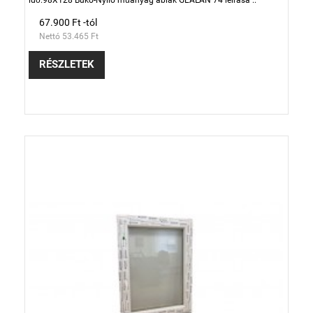
idő.98X128 Bukó-Nyíló műanyag ablak GEALAN 74 leírása ..
67.900 Ft -tól
Nettó 53.465 Ft
RÉSZLETEK