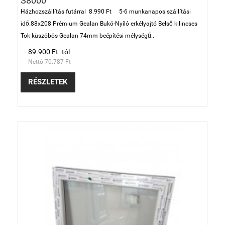
S8000
Házhozszállítás futárral 8.990 Ft 5-6 munkanapos szállítási
idő.88x208 Prémium Gealan Bukó-Nyíló erkélyajtó Belső kilincses
Tok küszöbös Gealan 74mm beépítési mélységű..
89.900 Ft -tól
Nettó 70.787 Ft
RÉSZLETEK