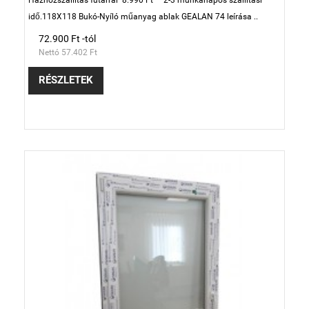
Házhozszállítás futárral 8.990 Ft 2-3 munkanapos szállítási
idő.118X118 Bukó-Nyíló műanyag ablak GEALAN 74 leírása ..
72.900 Ft -tól
Nettó 57.402 Ft
RÉSZLETEK