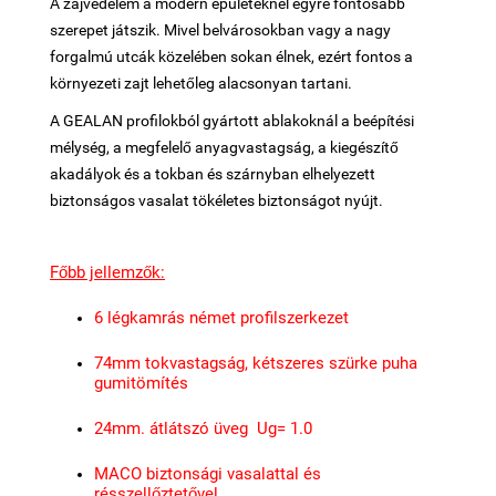
A zajvédelem a modern épületeknél egyre fontosabb
szerepet játszik. Mivel belvárosokban vagy a nagy
forgalmú utcák közelében sokan élnek, ezért fontos a
környezeti zajt lehetőleg alacsonyan tartani.
A GEALAN profilokból gyártott ablakoknál a beépítési
mélység, a megfelelő anyagvastagság, a kiegészítő
akadályok és a tokban és szárnyban elhelyezett
biztonságos vasalat tökéletes biztonságot nyújt.
Főbb jellemzők:
6 légkamrás német profilszerkezet
74mm tokvastagság, kétszeres szürke puha
gumitömítés
24mm. átlátszó üveg Ug= 1.0
MACO biztonsági vasalattal és
résszellőztetővel