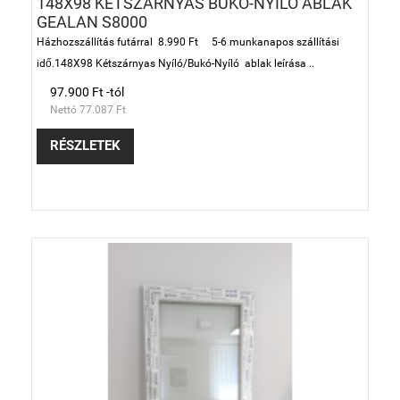
148X98 KÉTSZÁRNYAS BUKÓ-NYÍLÓ ABLAK
GEALAN S8000
Házhozszállítás futárral 8.990 Ft 5-6 munkanapos szállítási
idő.148X98 Kétszárnyas Nyíló/Bukó-Nyíló ablak leírása ..
97.900 Ft -tól
Nettó 77.087 Ft
RÉSZLETEK