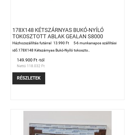
178X148 KÉTSZÁRNYAS BUKÓ-NYÍLÓ
TOKOSZTOTT ABLAK GEALAN S8000
Házhozszállítás futárral 13.990 Ft 5-6 munkanapos szállítási
idő.178X148 Kétszárnyas Bukó-Nyíló tokoszto..
149.900 Ft -tól
Nettó 118.032 Ft
RÉSZLETEK