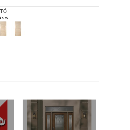
JTÓ
 ajtó..