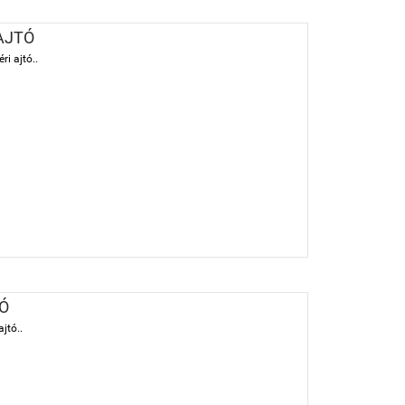
AJTÓ
ri ajtó..
TÓ
ajtó..