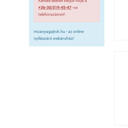
Kérdés esetén kérjük hívja a
+36-30/519-45-47
-os
telefonszámot!
muanyagajtok.hu - az online
nyílászáró webáruház!