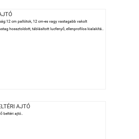
 AJTÓ
agság:12 cm pallótok, 12 cm-es vagy vastagabb vakolt
tag hossztoldott, táblásított lucfenyő, ellenprofilos kialakítá..
ELTÉRI AJTÓ
 beltéri ajtó..