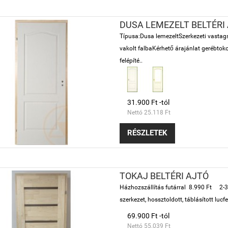
DUSA LEMEZELT BELTÉRI
Típusa:Dusa lemezeltSzerkezeti vastag
vakolt falbaKérhető árajánlat gerébtoko
felépíté..
31.900 Ft -tól
Nettó 25.118 Ft
RÉSZLETEK
TOKAJ BELTÉRI AJTÓ
Házhozszállítás futárral 8.990 Ft 2-3
szerkezet, hossztoldott, táblásított lu
69.900 Ft -tól
Nettó 55.039 Ft