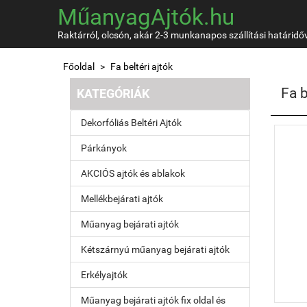
MűanyagAjtók.hu
Raktárról, olcsón, akár 2-3 munkanapos szállítási határidő
Főoldal
Fa beltéri ajtók
Fa b
KATEGÓRIÁK
Dekorfóliás Beltéri Ajtók
Párkányok
AKCIÓS ajtók és ablakok
Mellékbejárati ajtók
Műanyag bejárati ajtók
Kétszárnyú műanyag bejárati ajtók
Erkélyajtók
Műanyag bejárati ajtók fix oldal és