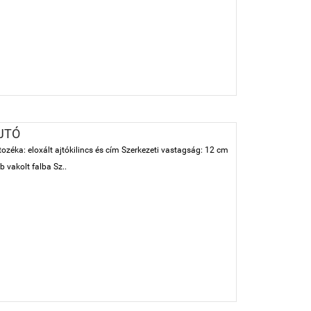
JTÓ
tozéka: eloxált ajtókilincs és cím Szerkezeti vastagság: 12 cm
 vakolt falba Sz..