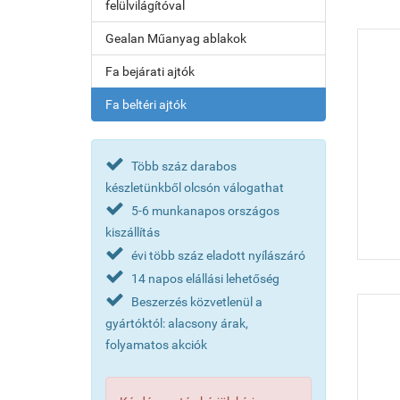
felülvilágítóval
Gealan Műanyag ablakok
Fa bejárati ajtók
Fa beltéri ajtók
Több száz darabos
készletünkből olcsón válogathat
5-6 munkanapos országos
kiszállítás
évi több száz eladott nyílászáró
14 napos elállási lehetőség
Beszerzés közvetlenül a
gyártóktól: alacsony árak,
folyamatos akciók