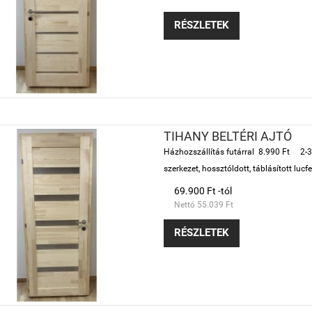
RÉSZLETEK
TIHANY BELTÉRI AJTÓ
Házhozszállítás futárral 8.990 Ft 2-3
szerkezet, hossztóldott, táblásított lu
69.900 Ft -tól
Nettó 55.039 Ft
RÉSZLETEK