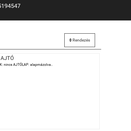
5194547
Rendezés
 AJTÓ
 TOK: nincs AJTÓLAP: alapmázolva..