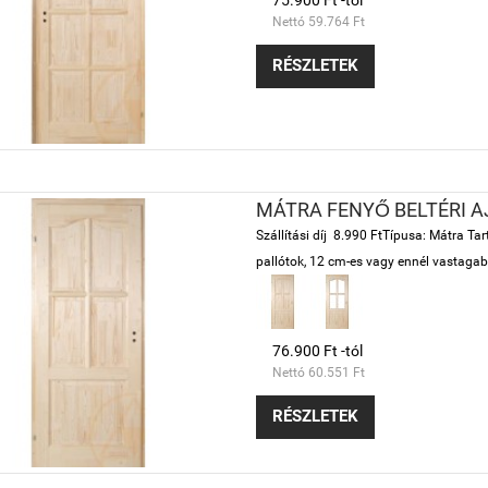
75.900 Ft -tól
Nettó 59.764 Ft
RÉSZLETEK
MÁTRA FENYŐ BELTÉRI A
Szállítási díj 8.990 FtTípusa: Mátra Tar
pallótok, 12 cm-es vagy ennél vastagabb
76.900 Ft -tól
Nettó 60.551 Ft
RÉSZLETEK