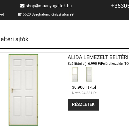
+3630
shop@muanyagajtok.hu
vel
5520 Szeghalom, Kinizsi utca 99
eltéri ajtók
ALIDA LEMEZELT BELTÉRI
Szállítási díj 6.990 FtFelületkezelés:
30.900 Ft -tól
Nettó 24.331 Ft
RÉSZLETEK