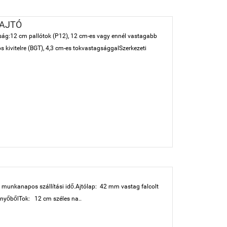
 AJTÓ
ság:12 cm pallótok (P12), 12 cm-es vagy ennél vastagabb
s kivitelre (BGT), 4,3 cm-es tokvastagsággalSzerkezeti
 munkanapos szállítási idő.Ajtólap: 42 mm vastag falcolt
cfenyőbőlTok: 12 cm széles na..