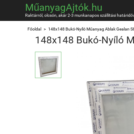
MűanyagAjtók.hu
Raktárról, olcsón, akár 2-3 munkanapos szállítási határidő
Főoldal
148x148 Bukó-Nyíló Műanyag Ablak Gealan S
148x148 Bukó-Nyíló 