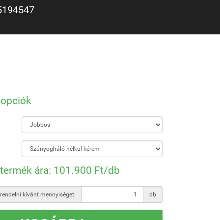
5194547
 opciók
 termék ára:
101.900 Ft
/db
rendelni kívánt mennyiséget:
db