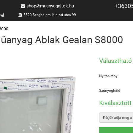
+3630
shop@muanyagajtok.hu
vel
5520 Szeghalom, Kinizsi utca 99
8000
Műanyag Ablak Gealan S8000
Választható
Nyitásirány
Szúnyogháló
Kiválasztott
Kérjük adja meg a 