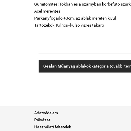
Gumitömítés: Tokban és a szárnyban körbefutó szürk
Acél merevítés
Párkányfogadó +3cm. az ablak méretén kívül
Tartozékok: Kilincs+külső vízrés takaró
Gealan Műanyag ablakok
kategória további ter
Adatvédelem
Pályázat
Használati feltételek