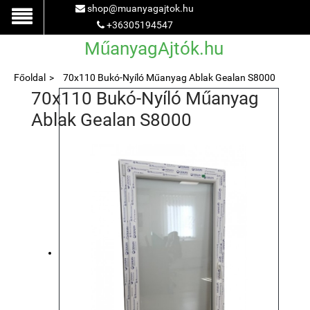
shop@muanyagajtok.hu
+36305194547
MűanyagAjtók.hu
Főoldal
70x110 Bukó-Nyíló Műanyag Ablak Gealan S8000
70x110 Bukó-Nyíló Műanyag
Ablak Gealan S8000