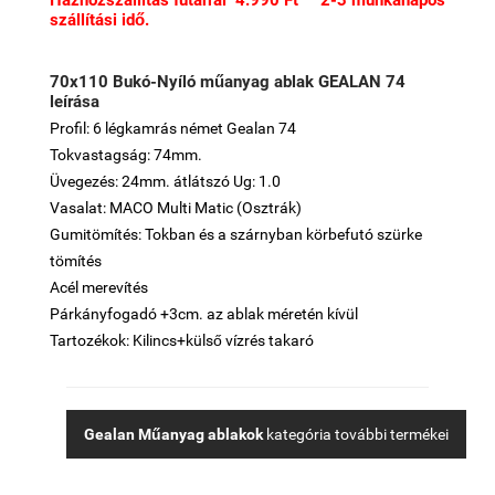
Házhozszállítás futárral 4.990 Ft 2-3 munkanapos
szállítási idő.
70x110 Bukó-Nyíló műanyag ablak GEALAN 74
leírása
Profil: 6 légkamrás német Gealan 74
Tokvastagság: 74mm.
Üvegezés: 24mm. átlátszó Ug: 1.0
Vasalat: MACO Multi Matic (Osztrák)
Gumitömítés: Tokban és a szárnyban körbefutó szürke
tömítés
Acél merevítés
Párkányfogadó +3cm. az ablak méretén kívül
Tartozékok: Kilincs+külső vízrés takaró
Gealan Műanyag ablakok
kategória további termékei