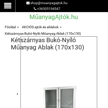
shop@muanyagajtok.hu
+36305194547
MűanyagAjtók.hu
Főoldal
AKCIÓS ajtók és ablakok
Kétszárnyas Bukó-Nyíló Műanyag Ablak (170x130)
Kétszárnyas Bukó-Nyíló
Műanyag Ablak (170x130)