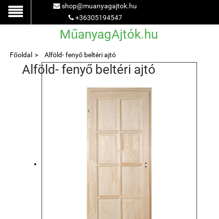
shop@muanyagajtok.hu
+36305194547
MűanyagAjtók.hu
Főoldal
Alföld- fenyő beltéri ajtó
Alföld- fenyő beltéri ajtó