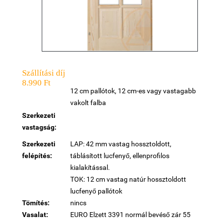
Szállítási díj
8.990 Ft
12 cm pallótok, 12 cm-es vagy vastagabb
vakolt falba
Szerkezeti
vastagság:
Szerkezeti
LAP: 42 mm vastag hossztoldott,
felépítés:
táblásított lucfenyő, ellenprofilos
kialakítással.
TOK: 12 cm vastag natúr hossztoldott
lucfenyő pallótok
Tömítés:
nincs
Vasalat:
EURO Elzett 3391 normál bevéső zár 55