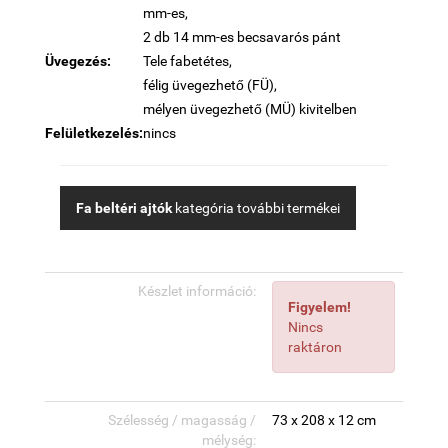
mm-es,
2 db 14 mm-es becsavarós pánt
Üvegezés:
Tele fabetétes,
félig üvegezhető (FÜ),
mélyen üvegezhető (MÜ) kivitelben
Felületkezelés:
nincs
Fa beltéri ajtók
kategória további termékei
Készlet információ:
Figyelem!
Nincs
raktáron
Szélesség / magasság /
73 x 208 x 12 cm
mélység: