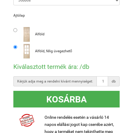
Ajtólap
Alföld
Alföld, félig üvegezhető
Kiválasztott termék ára:
/db
Kérjük adja meg a rendelni kívánt mennyiséget:
db
KOSÁRBA
Online rendelés esetén a vásárló 14
napos elállási jogot kap cserébe azért,
hogy a terméket nem tekinthette meg