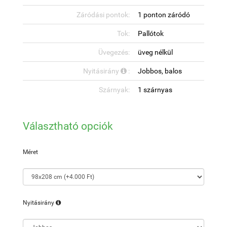
Záródási pontok:
1 ponton záródó
Tok:
Pallótok
Üvegezés:
üveg nélkül
Nyitásirány
:
Jobbos, balos
Szárnyak:
1 szárnyas
Választható opciók
Méret
Nyitásirány