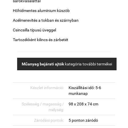
sarokvasalattal
Hőhídmentes alumínium küszöb
Acélmerevítés a tokban és szárnyban
Csincsilla típusú üveggel
Tartozékként kilincs és zárbetét
Műanyag bejárati ajtók
kategória további termékei
Készlet információ:
Kiszállítási idő: 5-6
munkanap
Szélesség / magasság /
98 x 208 x 74 cm
mélység:
Záródási pontok:
5 ponton záródó