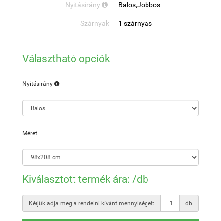
Nyitásirány
:
Balos,Jobbos
Szárnyak:
1 szárnyas
Választható opciók
Nyitásirány
Méret
Kiválasztott termék ára:
/db
Kérjük adja meg a rendelni kívánt mennyiséget:
db