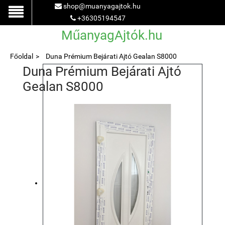
shop@muanyagajtok.hu
+36305194547
MűanyagAjtók.hu
Főoldal
Duna Prémium Bejárati Ajtó Gealan S8000
Duna Prémium Bejárati Ajtó
Gealan S8000