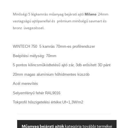
Minőségi 5 légkamrás műanyag bejárati ajtó
Milano
24mm
vastagságú ajtópanellal és
prémium minőségű savmart és
bronz üvegezéssel.
WINTECH 750 5 kamrás 70mm-es profilrendszer
Beépítési mélység: 70mm
5 pontos kilincsműködtetésű ajtó zár, 3db erősített 3D pánt
20mm magas alumínium hőhídmentes küszöb
Acél merevítés
Selyemfényű fehér RAL9016
Tokprofil hőszigetelési értéke:Uf=1,3W/m2
Műanyag bejárati ajtók
kategória további termékei