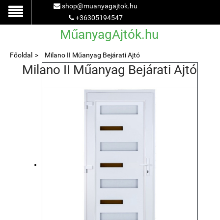
shop@muanyagajtok.hu
+36305194547
MűanyagAjtók.hu
Főoldal
Milano II Műanyag Bejárati Ajtó
Milano II Műanyag Bejárati Ajtó