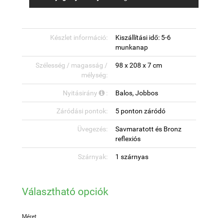
Készlet információ:
Kiszállítási idő: 5-6
munkanap
Szélesség / magasság /
98 x 208 x 7 cm
mélység:
Nyitásirány
:
Balos, Jobbos
Záródási pontok:
5 ponton záródó
Üvegezés:
Savmaratott és Bronz
reflexiós
Szárnyak:
1 szárnyas
Választható opciók
Méret