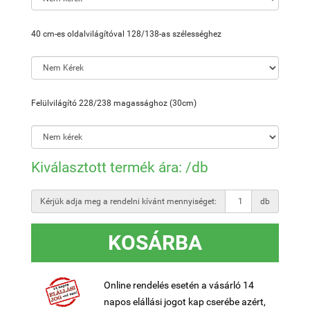
40 cm-es oldalvilágítóval 128/138-as szélességhez
Felülvilágító 228/238 magassághoz (30cm)
Kiválasztott termék ára:
/db
Kérjük adja meg a rendelni kívánt mennyiséget:
db
KOSÁRBA
Online rendelés esetén a vásárló 14
napos elállási jogot kap cserébe azért,