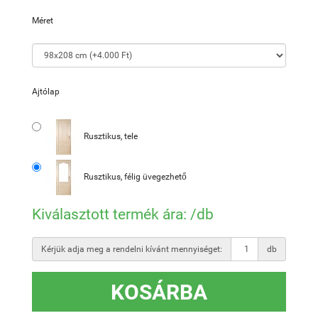
Méret
Ajtólap
Rusztikus, tele
Rusztikus, félig üvegezhető
Kiválasztott termék ára:
/db
Kérjük adja meg a rendelni kívánt mennyiséget:
db
KOSÁRBA