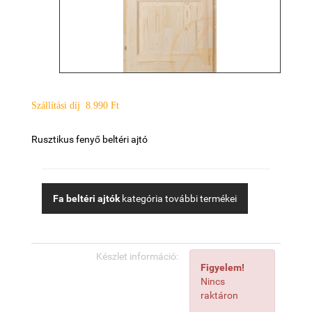
Szállítási díj 8.990 Ft
Rusztikus fenyő beltéri ajtó
Fa beltéri ajtók
kategória további termékei
Készlet információ:
Figyelem!
Nincs
raktáron