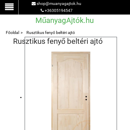
shop@muanyagajtok.hu
+36305194547
MűanyagAjtók.hu
Főoldal
Rusztikus fenyő beltéri ajtó
Rusztikus fenyő beltéri ajtó