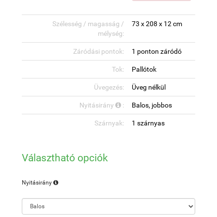
Szélesség / magasság /
73 x 208 x 12 cm
mélység:
Záródási pontok:
1 ponton záródó
Tok:
Pallótok
Üvegezés:
Üveg nélkül
Nyitásirány
:
Balos, jobbos
Szárnyak:
1 szárnyas
Választható opciók
Nyitásirány