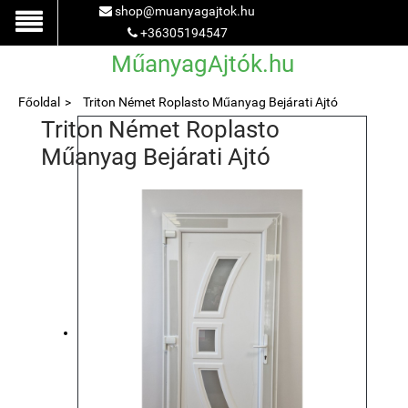
shop@muanyagajtok.hu
+36305194547
MűanyagAjtók.hu
Főoldal
Triton Német Roplasto Műanyag Bejárati Ajtó
Triton Német Roplasto
Műanyag Bejárati Ajtó