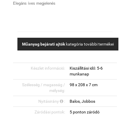
Elegáns íves megjelenés
Műanyag bejárati ajtók
kategória további termékei
Készlet információ:
Kiszállítási idő: 5-6
munkanap
Szélesség / magasság /
98 x 208 x 7 cm
mélység:
Nyitásirány
:
Balos, Jobbos
Záródási pontok:
5 ponton záródó