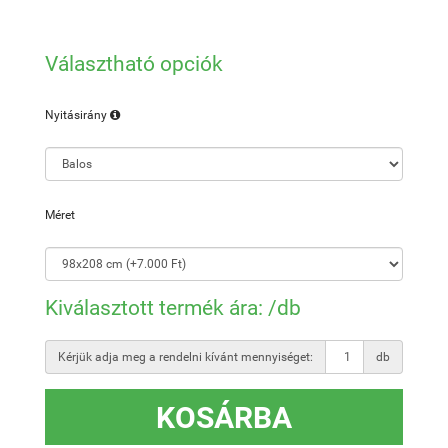
Választható opciók
Nyitásirány
Méret
Kiválasztott termék ára:
/db
Kérjük adja meg a rendelni kívánt mennyiséget:
db
KOSÁRBA