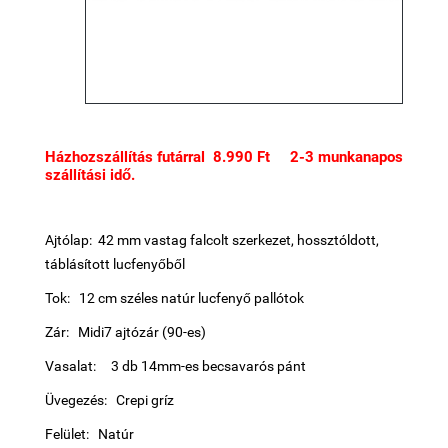
Házhozszállítás futárral 8.990 Ft 2-3 munkanapos
szállítási idő.
Ajtólap: 42 mm vastag falcolt szerkezet, hossztóldott,
táblásított lucfenyőből
Tok: 12 cm széles natúr lucfenyő pallótok
Zár: Midi7 ajtózár (90-es)
Vasalat: 3 db 14mm-es becsavarós pánt
Üvegezés: Crepi gríz
Felület: Natúr