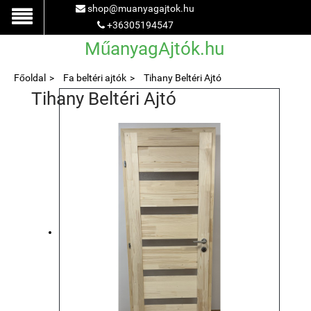
shop@muanyagajtok.hu
+36305194547
MűanyagAjtók.hu
Főoldal
Fa beltéri ajtók
Tihany Beltéri Ajtó
Tihany Beltéri Ajtó