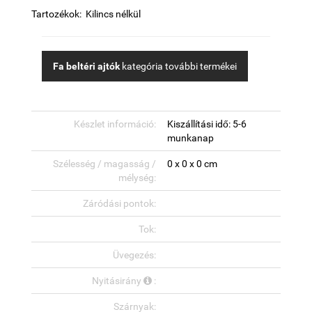
Tartozékok: Kilincs nélkül
Fa beltéri ajtók
kategória további termékei
Készlet információ:
Kiszállítási idő: 5-6
munkanap
Szélesség / magasság /
0 x 0 x 0 cm
mélység:
Záródási pontok:
Tok:
Üvegezés:
Nyitásirány
:
Szárnyak: