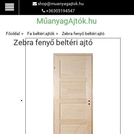
shop@muanyagajtok.hu
+36305194547
MűanyagAjtók.hu
Főoldal
Fa beltéri ajtók
Zebra fenyő beltéri ajtó
Zebra fenyő beltéri ajtó