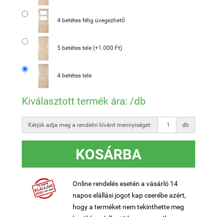
4 betétes félig üvegezhető
5 betétes tele (+1.000 Ft)
4 betétes tele
Kiválasztott termék ára:
/db
Kérjük adja meg a rendelni kívánt mennyiséget:
db
KOSÁRBA
Online rendelés esetén a vásárló 14
napos elállási jogot kap cserébe azért,
hogy a terméket nem tekinthette meg