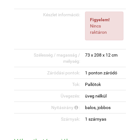
Készlet információ:
Figyelem!
Nincs
raktáron
Szélesség / magasság /
73 x 208 x 12 cm
mélység:
Záródási pontok:
1 ponton záródó
Tok:
Pallótok
Üvegezés:
üveg nélkül
Nyitásirány
:
balos, jobbos
Szárnyak:
1 szárnyas