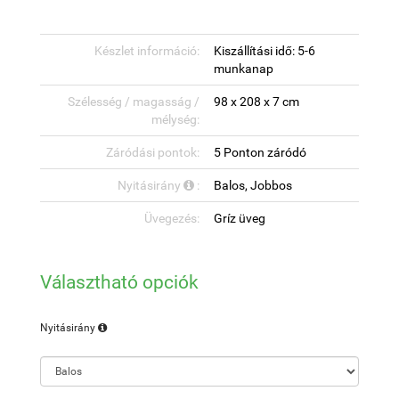
Készlet információ:
Kiszállítási idő: 5-6
munkanap
Szélesség / magasság /
98 x 208 x 7 cm
mélység:
Záródási pontok:
5 Ponton záródó
Nyitásirány
:
Balos, Jobbos
Üvegezés:
Gríz üveg
Választható opciók
Nyitásirány