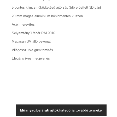
5 pontos kilincsműködtetésű ajtó zár, 3db erősített 3D pánt
20 mm magas alumínium hőhídmentes küszöb
Acél merevítés
Selyemfényű fehér RAL9016
Magasan UV álló bevonat
Világosszürke gumitömítés
Elegáns íves megjelenés
Műanyag bejárati ajtók
kategória további termékei