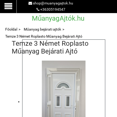
shop@muanyagajtok.hu
+36305194547
MűanyagAjtók.hu
Főoldal
Műanyag bejárati ajtók
Temze 3 Német Roplasto Műanyag Bejárati Ajtó
Temze 3 Német Roplasto
Műanyag Bejárati Ajtó